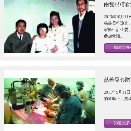
兩隻眼睛看
2013年10
秘書長符瓊光
家衛生計生委、
參加會議。
知道更多<
慈善愛心防
2011年5月
的幫助下，實
知道更多<